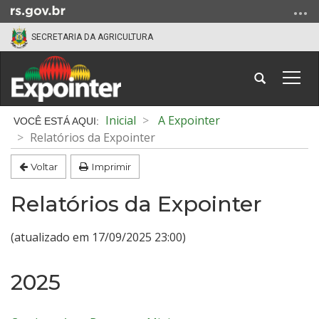
Ir
para
SECRETARIA DA AGRICULTURA
o
conteúdo
Ir
Abrir
Alter
para
a
a
o
busca
nave
Início
Inicial
A Expointer
menu
do
Relatórios da Expointer
Ir
conteúdo
para
Voltar
Imprimir
a
busca
Relatórios da Expointer
(atualizado em 17/09/2025 23:00)
2025