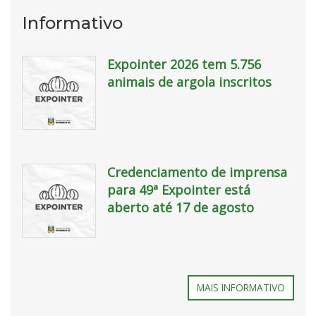
Informativo
Expointer 2026 tem 5.756
animais de argola inscritos
WhatsApp
Image
Credenciamento de imprensa
2026
para 49ª Expointer está
08
aberto até 17 de agosto
07
at
11
WhatsApp
37
Image
MAIS INFORMATIVO
09
2026
08